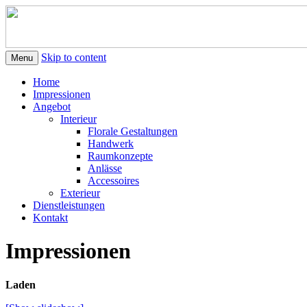
URS BERGMANN – FLORIST
Skip to content
Menu
Home
Impressionen
Angebot
Interieur
Florale Gestaltungen
Handwerk
Raumkonzepte
Anlässe
Accessoires
Exterieur
Dienstleistungen
Kontakt
Impressionen
Laden