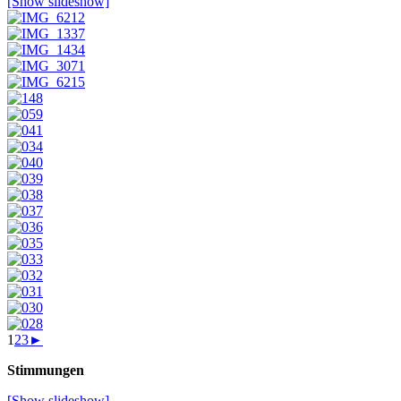
[Show slideshow]
1
2
3
►
Stimmungen
[Show slideshow]